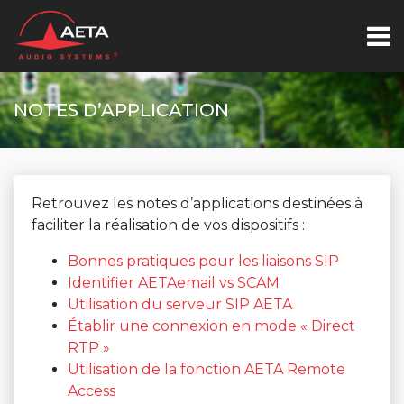
NOTES D’APPLICATION
Retrouvez les notes d’applications destinées à
faciliter la réalisation de vos dispositifs :
Bonnes pratiques pour les liaisons SIP
Identifier AETAemail vs SCAM
Utilisation du serveur SIP AETA
Établir une connexion en mode « Direct
RTP »
Utilisation de la fonction AETA Remote
Access