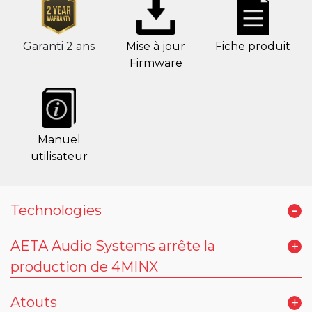
Garanti 2 ans
Mise à jour
Fiche produit
Firmware
Manuel
utilisateur
-
Technologies
AETA Audio Systems arrête la
+
production de 4MINX
Chers partenaires et utilisateurs,
Atouts
+