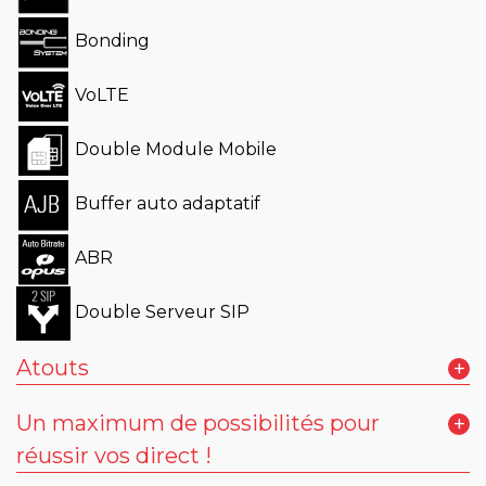
Bonding
VoLTE
Double Module Mobile
Buffer auto adaptatif
ABR
Double Serveur SIP
Atouts
+
Scoopy+ S, le codec AETA
Un maximum de possibilités pour
+
emblématique
réussir vos direct !
2 cartes SIM