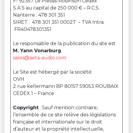
F- 92357 Le Plessis-Robinson Cedex
S.A.S au capital de 250 000 € – R.C.S.
Nanterre : 478 301 351
SIRET : 478 301 351 00027 – TVA Intra.
FR40478301351
Le responsable de la publication du site est
M. Yann Vonarburg
.
sales@aeta-audio.com
Le Site est hébergé par la société:
OVH
2 rue kellermann BP 80157 59053 ROUBAIX
CEDEX 1 – France
Copyright
: Sauf mention contraire,
l’ensemble de ce site relève des législations
française et internationale sur le droit
d’auteur et la propriété intellectuelle,