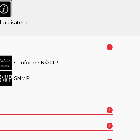
utilisateur
-
Conforme N/ACIP
SNMP
+
in
+
n événement, ScoopFone IP convient à toutes