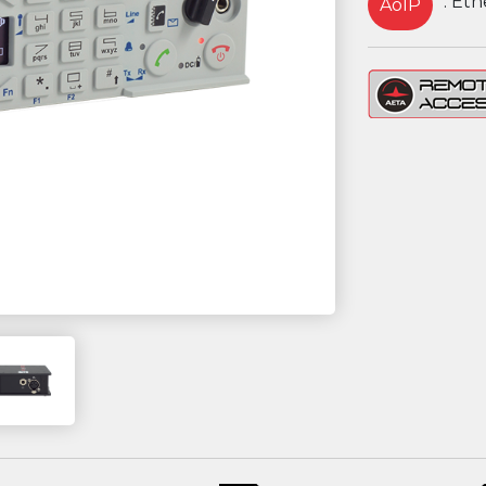
: Et
AoIP