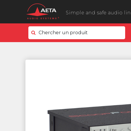
Simple and safe audio li
Chercher un produit
Côté terrain
ScoopyFlex
ScoopTeam
ScoopFone 5G ScoopFone 4G
ScoopFone IP
ScoopFone HD
eScoopFone
Côté studio
Scoop 6