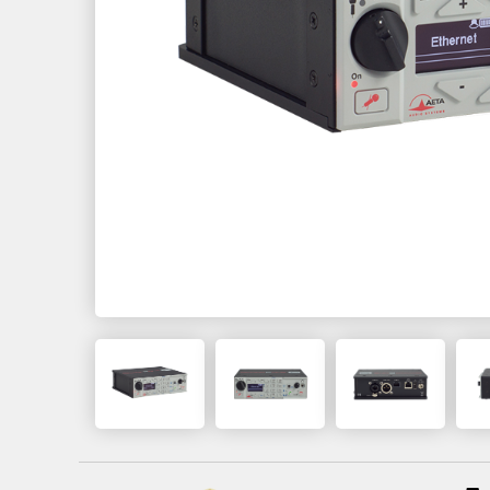
MultiScoop
µScoop
ScoopFone 5G-R ScoopFone 4G-R
ScoopFone IP-R
ScoopFoneHD-R
Software
MyScoopTeam
Scoop Manager
eScoopFone
Myscoopyflex_
Services
Remote Access
Serveur SIP AETA