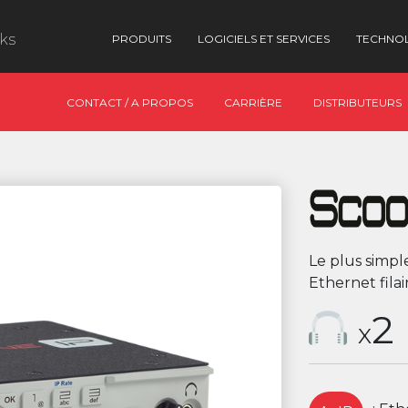
nks
PRODUITS
LOGICIELS ET SERVICES
TECHNO
CONTACT / A PROPOS
CARRIÈRE
DISTRIBUTEURS
Le plus simpl
Ethernet filai
2
X