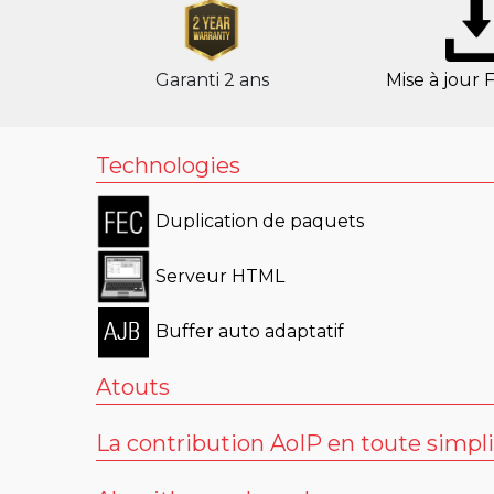
Serveur STUN
LOCATION
Garanti 2 ans
Mise à jour
Anciens produits
Scoop 5
Technologies
Scoopy+ S
Duplication de paquets
Scoopy+
Scoop5 S-IP
Serveur HTML
Scoop5 S
Buffer auto adaptatif
4MINX
Atouts
Toute la technologie AETA Audio S
La contribution AoIP en toute simpli
Remote Access
: Contrôle à distance de
À domicile ou dans une chambre d’hôtel, su
Compte SIP usine inclus
(exclusif pour