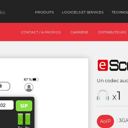
nks
PRODUITS
LOGICIELS ET SERVICES
TECHNO
CONTACT / A PROPOS
CARRIÈRE
DISTRIBUTEURS
Un codec aud
1
X
: 3G
AoIP