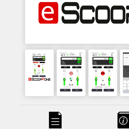
Serveur STUN
LOCATION
Anciens produits
Scoop 5
Scoopy+ S
Scoopy+
Scoop5 S-IP
Scoop5 S
4MINX