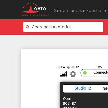
Simple and safe audio li
Chercher un produit
Côté terrain
ScoopyFlex
ScoopTeam
ScoopFone 5G ScoopFone 4G
ScoopFone IP
ScoopFone HD
eScoopFone
Côté studio
Scoop 6