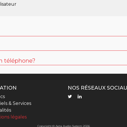
lisateur
c audio professionnel ultra-léger pour les reportages e
utilisation par des reporters non techniciens, l’applicati
n téléphone?
 télécharger sur
Apple App Store
ou
Google Play
puis d’
O », avec 2 signaux dans chaque direction.
udio.com pour plus de détails.
simple et détaillée.
ATION
NOS RÉSEAUX SOCIA
cs
iels & Services
lités
ions légales
Copyright © Aeta Audio System 2026