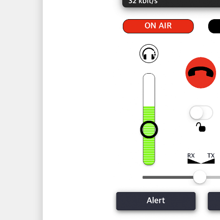
MultiScoop
µScoop
ScoopFone 5G-R ScoopFone 4G-R
ScoopFone IP-R
ScoopFoneHD-R
Software
MyScoopTeam
Scoop Manager
eScoopFone
Myscoopyflex_
Services
Remote Access
Serveur SIP AETA