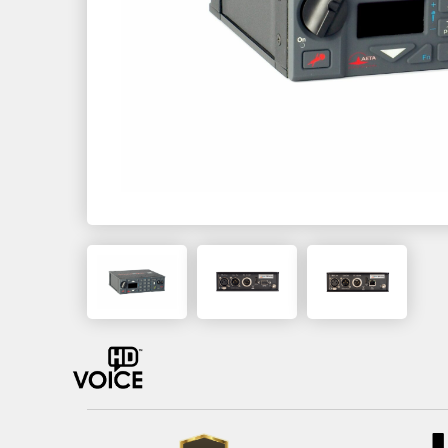
MultiScoop
µScoop
ScoopFone 5G-R ScoopFone 4G-R
ScoopFone IP-R
ScoopFoneHD-R
Software
MyScoopTeam
Scoop Manager
eScoopFone
Myscoopyflex_
Services
Remote Access
Serveur SIP AETA