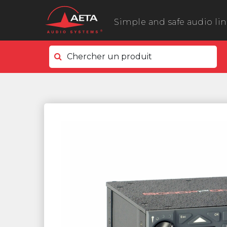
Simple and safe audio li
Chercher un produit
Côté terrain
ScoopyFlex
ScoopTeam
ScoopFone 5G ScoopFone 4G
ScoopFone IP
ScoopFone HD
eScoopFone
Côté studio
Scoop 6