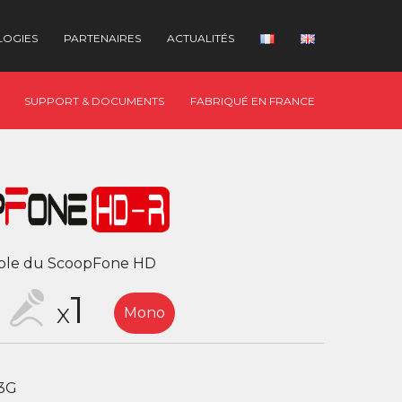
LOGIES
PARTENAIRES
ACTUALITÉS
SUPPORT & DOCUMENTS
FABRIQUÉ EN FRANCE
able du ScoopFone HD
1
X
Mono
/3G