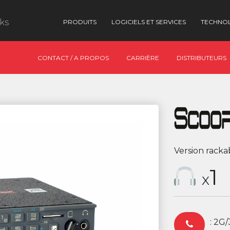
nks
PRODUITS
LOGICIELS ET SERVICES
TECHNO
CONTACT / A PROPOS
CARRIÈRE
DISTRIBUTEURS
Version rack
1
X
: 2G