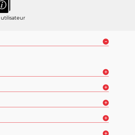
utilisateur
-
+
ur le studio
+
+
+
+