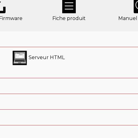
 Firmware
Fiche produit
Manuel 
Serveur HTML
ns un téléphone 1/3RU certifié broadcast po
ure
ent disponible en packs: