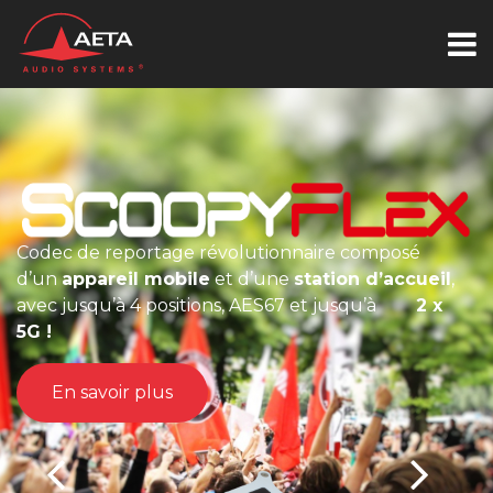
Codec de reportage révolutionnaire composé
d’un
appareil mobile
et d’une
station d’accueil
,
avec jusqu’à 4 positions, AES67 et jusqu’à
2 x
5G !
En savoir plus