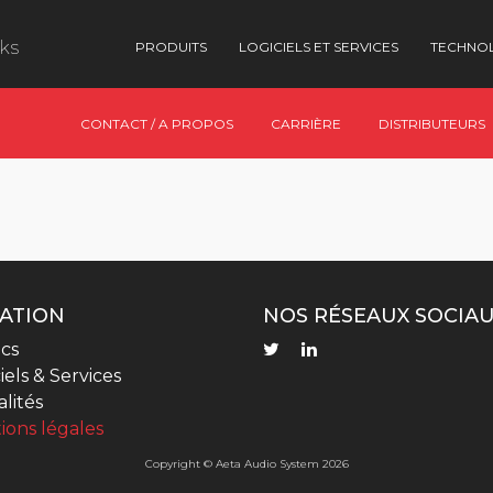
nks
PRODUITS
LOGICIELS ET SERVICES
TECHNO
CONTACT / A PROPOS
CARRIÈRE
DISTRIBUTEURS
ATION
NOS RÉSEAUX SOCIA
cs
iels & Services
lités
ions légales
Copyright © Aeta Audio System 2026