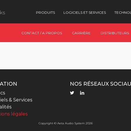
nks
PRODUITS
LOGICIELS ET SERVICES
TECHNO
CONTACT / A PROPOS
CARRIÈRE
DISTRIBUTEURS
ATION
NOS RÉSEAUX SOCIA
cs
iels & Services
lités
ions légales
Copyright © Aeta Audio System 2026