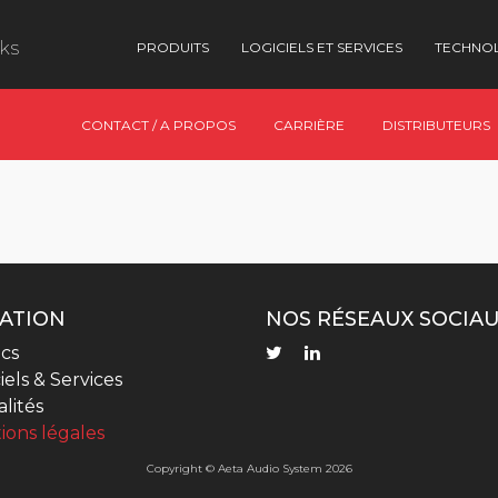
nks
PRODUITS
LOGICIELS ET SERVICES
TECHNO
CONTACT / A PROPOS
CARRIÈRE
DISTRIBUTEURS
ATION
NOS RÉSEAUX SOCIA
cs
iels & Services
lités
ions légales
Copyright © Aeta Audio System 2026