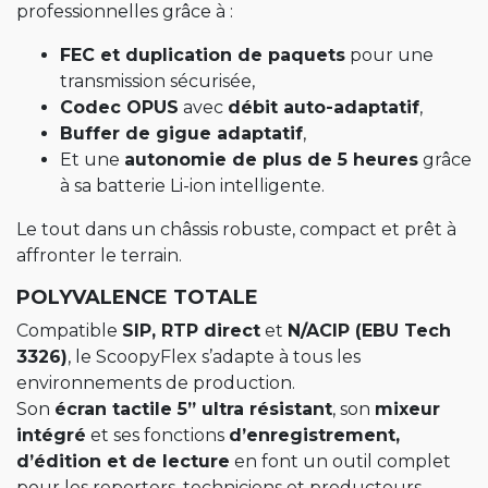
professionnelles grâce à :
FEC et duplication de paquets
pour une
transmission sécurisée,
Codec OPUS
avec
débit auto-adaptatif
,
Buffer de gigue adaptatif
,
Et une
autonomie de plus de 5 heures
grâce
à sa batterie Li-ion intelligente.
Le tout dans un châssis robuste, compact et prêt à
affronter le terrain.
POLYVALENCE TOTALE
Compatible
SIP, RTP direct
et
N/ACIP (EBU Tech
3326)
, le ScoopyFlex s’adapte à tous les
environnements de production.
Son
écran tactile 5” ultra résistant
, son
mixeur
intégré
et ses fonctions
d’enregistrement,
d’édition et de lecture
en font un outil complet
pour les reporters, techniciens et producteurs.