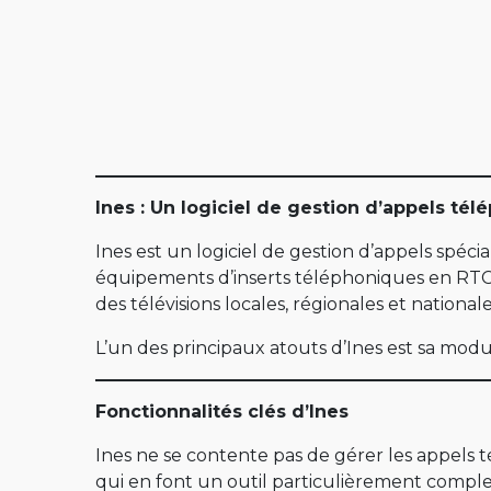
MultiScoop
µScoop
ScoopFone 5G-R ScoopFone 4G-R
ScoopFone IP-R
ScoopFoneHD-R
Software
Ines : Un logiciel de gestion d’appels tél
MyScoopTeam
Ines est un logiciel de gestion d’appels spéci
équipements d’inserts téléphoniques en RTC, R
Scoop Manager
des télévisions locales, régionales et national
eScoopFone
L’un des principaux atouts d’Ines est sa modula
Myscoopyflex_
Services
Fonctionnalités clés d’Ines
Remote Access
Ines ne se contente pas de gérer les appels 
qui en font un outil particulièrement complet
Serveur SIP AETA