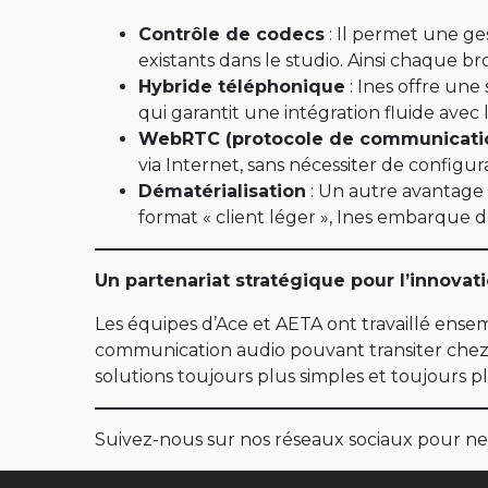
Serveur STUN
Contrôle de codecs
: Il permet une ge
existants dans le studio. Ainsi chaque b
LOCATION
Hybride téléphonique
: Ines offre une
Anciens produits
qui garantit une intégration fluide ave
WebRTC (protocole de communicati
Scoop 5
via Internet, sans nécessiter de configu
Scoopy+ S
Dématérialisation
: Un autre avantage m
format « client léger », Ines embarque d
Scoopy+
Scoop5 S-IP
Un partenariat stratégique pour l’innovat
Scoop5 S
Les équipes d’Ace et AETA ont travaillé ens
4MINX
communication audio pouvant transiter chez u
solutions toujours plus simples et toujours plu
Suivez-nous sur nos réseaux sociaux pour ne