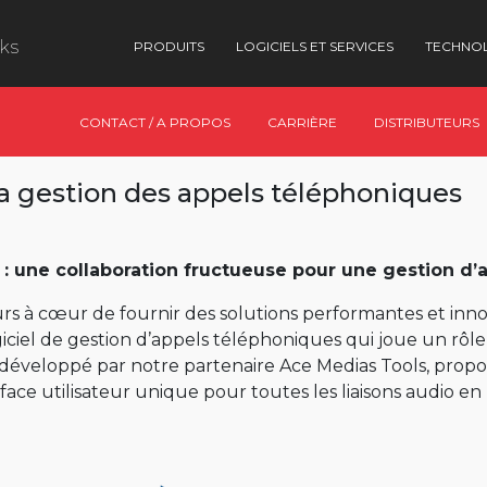
nks
PRODUITS
LOGICIELS ET SERVICES
TECHNO
CONTACT / A PROPOS
CARRIÈRE
DISTRIBUTEURS
 la gestion des appels téléphoniques
: une collaboration fructueuse pour une gestion d’
s à cœur de fournir des solutions performantes et innov
giciel de gestion d’appels téléphoniques qui joue un rôle
, développé par notre partenaire Ace Medias Tools, prop
ce utilisateur unique pour toutes les liaisons audio en r