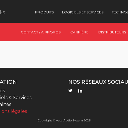
nks
PRODUITS
LOGICIELS ET SERVICES
TECHNO
CONTACT / A PROPOS
CARRIÈRE
DISTRIBUTEURS
ATION
NOS RÉSEAUX SOCIA
cs
iels & Services
lités
ions légales
Copyright © Aeta Audio System 2026