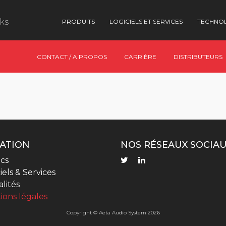
nks
PRODUITS
LOGICIELS ET SERVICES
TECHNO
CONTACT / A PROPOS
CARRIÈRE
DISTRIBUTEURS
ATION
NOS RÉSEAUX SOCIA
cs
iels & Services
lités
ions légales
Copyright © Aeta Audio System 2026