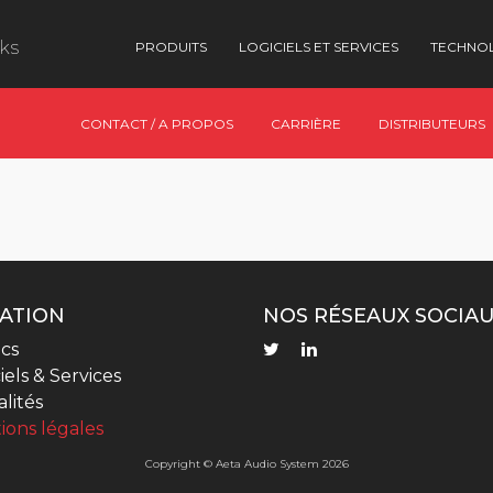
nks
PRODUITS
LOGICIELS ET SERVICES
TECHNO
CONTACT / A PROPOS
CARRIÈRE
DISTRIBUTEURS
ATION
NOS RÉSEAUX SOCIA
cs
iels & Services
lités
ions légales
Copyright © Aeta Audio System 2026