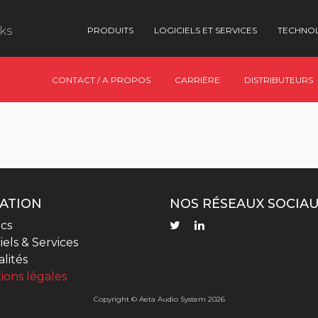
nks
PRODUITS
LOGICIELS ET SERVICES
TECHNO
CONTACT / A PROPOS
CARRIÈRE
DISTRIBUTEURS
ATION
NOS RÉSEAUX SOCIA
cs
iels & Services
lités
ions légales
Copyright © Aeta Audio System 2026