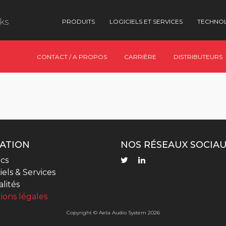
nks
PRODUITS
LOGICIELS ET SERVICES
TECHNO
CONTACT / A PROPOS
CARRIÈRE
DISTRIBUTEURS
ATION
NOS RÉSEAUX SOCIA
cs
iels & Services
lités
ions légales
Copyright © Aeta Audio System 2026