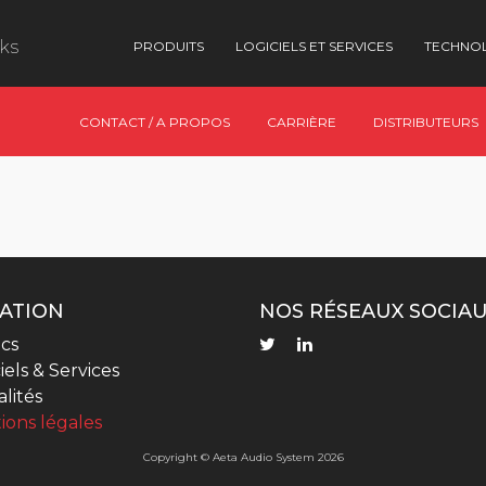
nks
PRODUITS
LOGICIELS ET SERVICES
TECHNO
CONTACT / A PROPOS
CARRIÈRE
DISTRIBUTEURS
ATION
NOS RÉSEAUX SOCIA
cs
iels & Services
lités
ions légales
Copyright © Aeta Audio System 2026