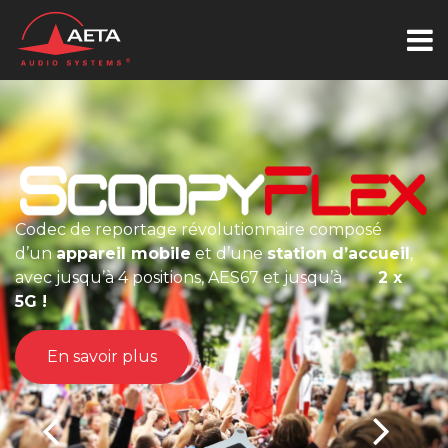
Codec de reportage révolutionnaire composé
d’un
appareil mobile
et d’une
station d’accueil
,
avec jusqu’à 4 positions, AES67 et jusqu’à
2 x
5G !
En savoir plus