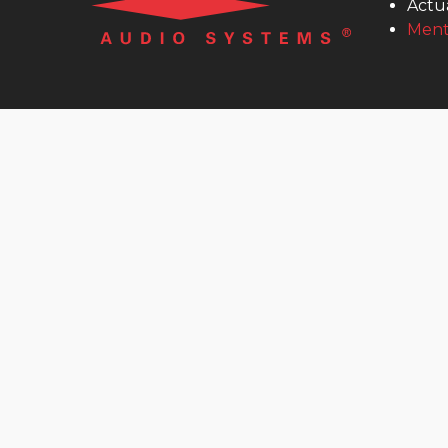
Actua
MultiScoop
Ment
µScoop
ScoopFone 5G-R ScoopFone 4G-R
ScoopFone IP-R
ScoopFoneHD-R
Software
MyScoopTeam
Scoop Manager
eScoopFone
Myscoopyflex_
Services
Remote Access
Serveur SIP AETA