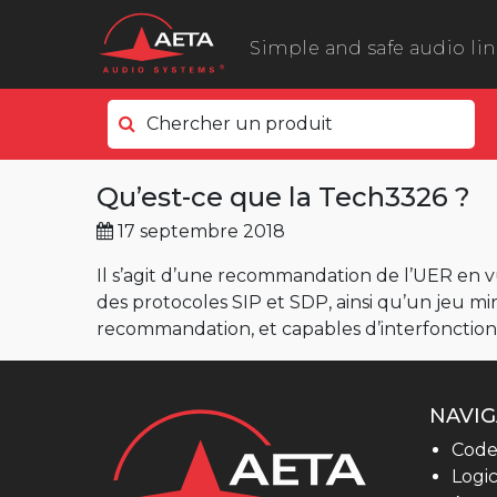
Simple and safe audio li
Chercher un produit
Côté terrain
Qu’est-ce que la Tech3326 ?
ScoopyFlex
17 septembre 2018
ScoopTeam
ScoopFone 5G ScoopFone 4G
Il s’agit d’une recommandation de l’UER en vu
des protocoles SIP et SDP, ainsi qu’un jeu m
ScoopFone IP
recommandation, et capables d’interfonction
ScoopFone HD
eScoopFone
NAVIG
Côté studio
Code
Scoop 6
Logic