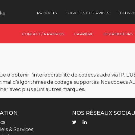
nks
PRODUITS
LOGICIELS ET SERVICES
TECHNO
CONTACT / A PROPOS
CARRIÈRE
DISTRIBUTEURS
e d’obtenir l’interopérabilité de codecs audio via IP. L’
inimal d’algorithmes de codage supportés. Nos codecs Au
ner avec plusieurs autres marques.
ATION
NOS RÉSEAUX SOCIA
cs
iels & Services