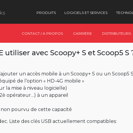
nks
PRODUITS
LOGICIELS ET SERVICES
TECHNO
CONTACT / A PROPOS
CARRIÈRE
DISTRIBUTEURS
 utiliser avec Scoopy+ S et Scoop5 S 
jouter un accès mobile à un Scoopy+ S ou un Scoop5 S.
 équipé de l’option « HD-4G mobile »
r la mise à niveau logicielle)
2è opérateur…) à un appareil
n, non pourvu de cette capacité
dec. Liste des clés USB actuellement compatibles: