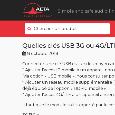
Simple and safe audio li
Chercher un produit
Côté terrain
Quelles clés USB 3G ou 4G/LTE
ScoopyFlex
8 octobre 2018
ScoopTeam
ScoopFone 5G ScoopFone 4G
Connecter une clé USB est un des moyens d’a
* Ajouter l’accès IP mobile à un appareil non
ScoopFone IP
(via option « USB mobile », nous consulter pou
ScoopFone HD
* Ajouter un réseau mobile supplémentaire (
déjà équipé de l’option « HD-4G mobile »
eScoopFone
* Ajouter l’accès 4G/LTE à un appareil ancie
Côté studio
Il faut que le module soit supporté par le co
Scoop 6