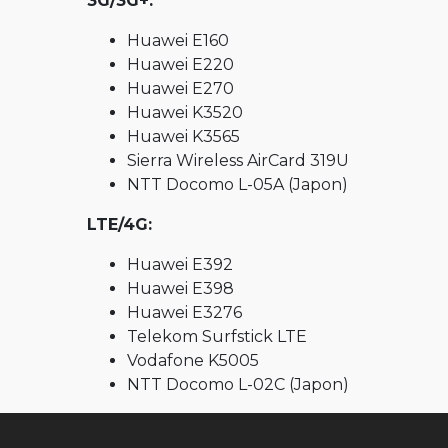
3G/3G+:
MultiScoop
Huawei E160
µScoop
Huawei E220
ScoopFone 5G-R ScoopFone 4G-R
Huawei E270
Huawei K3520
ScoopFone IP-R
Huawei K3565
ScoopFoneHD-R
Sierra Wireless AirCard 319U
Software
NTT Docomo L-05A (Japon)
MyScoopTeam
LTE/4G:
Scoop Manager
Huawei E392
Huawei E398
eScoopFone
Huawei E3276
Myscoopyflex_
Telekom Surfstick LTE
Vodafone K5005
Services
NTT Docomo L-02C (Japon)
Remote Access
Serveur SIP AETA