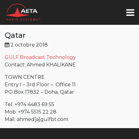
Qatar
2 octobre 2018
GULF Broadcast Technology
Contact: Ahmed KHALIKANE
TOWN CENTRE
Entry I – 3rd Floor – Office 11
PO Box 17832 – Doha, Qatar
Tel: +974 4483 69 55
Mob: +974 5515 22 28
Mail:
ahmed
[a]
gulfbt.com