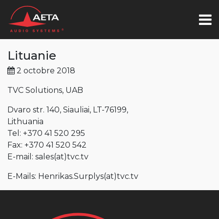
Lituanie
2 octobre 2018
TVC Solutions, UAB
Dvaro str. 140, Siauliai, LT-76199,
Lithuania
Tel: +370 41 520 295
Fax: +370 41 520 542
E-mail: sales(at)tvc.tv
E-Mails: Henrikas.Surplys(at)tvc.tv