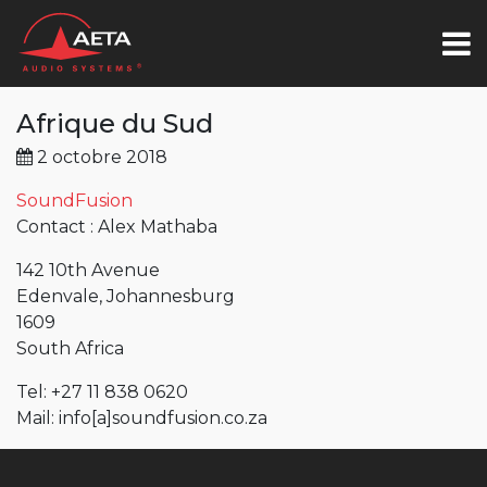
Afrique du Sud
2 octobre 2018
SoundFusion
Contact : Alex Mathaba
142 10th Avenue
Edenvale, Johannesburg
1609
South Africa
Tel: +27 11 838 0620
Mail:
info
[a]
soundfusion.co.za