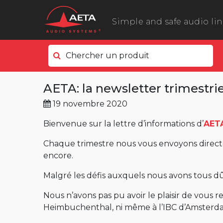
Simple and safe audio li
Chercher un produit
Côté terrain
AETA: la newsletter trimestrie
ScoopyFlex
19 novembre 2020
ScoopTeam
ScoopFone 5G ScoopFone 4G
Bienvenue sur la lettre d’informations d’
AET
ScoopFone IP
Chaque trimestre nous vous envoyons directe
encore.
ScoopFone HD
eScoopFone
Malgré les défis auxquels nous avons tous dû
Côté studio
Nous n’avons pas pu avoir le plaisir de vous
Heimbuchenthal, ni même à l’IBC d’Amsterda
Scoop 6