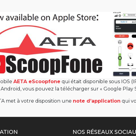
mobile
AETA eScoopfone
qui était disponible sous IOS 
Androïd, vous pouvez la télécharger sur « Google Play S
TA met à votre disposition une
note d’application
qui vo
ATION
NOS RÉSEAUX SOCIA