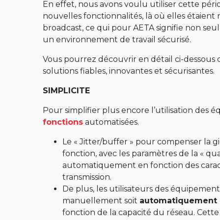
MultiScoop
En effet, nous avons voulu utiliser cette pé
nouvelles fonctionnalités, là où elles étaient
µScoop
broadcast, ce qui pour AETA signifie non seul
ScoopFone 5G-R ScoopFone 4G-R
un environnement de travail sécurisé.
ScoopFone IP-R
Vous pourrez découvrir en détail ci-dessous c
solutions fiables, innovantes et sécurisantes.
ScoopFoneHD-R
Software
SIMPLICITE
MyScoopTeam
Pour simplifier plus encore l’utilisation des 
fonctions
automatisées.
Scoop Manager
Le « Jitter/buffer » pour compenser la 
eScoopFone
fonction, avec les paramètres de la « qual
Myscoopyflex_
automatiquement en fonction des caracté
transmission.
Services
De plus, les utilisateurs des équipement
Remote Access
manuellement soit
automatiquement
fonction de la capacité du réseau. Cette
Serveur SIP AETA