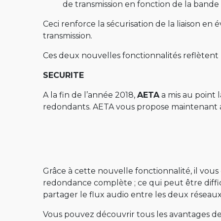
de transmission en fonction de la bande
Serveur STUN
Ceci renforce la sécurisation de la liaison en
LOCATION
transmission.
Anciens produits
Ces deux nouvelles fonctionnalités reflètent 
Scoop 5
SECURITE
Scoopy+ S
A la fin de l’année 2018,
AETA
a mis au point 
Scoopy+
redondants. AETA vous propose maintenant a
Scoop5 S-IP
Scoop5 S
4MINX
Grâce à cette nouvelle fonctionnalité, il vous
redondance complète ; ce qui peut être diffic
partager le flux audio entre les deux réseaux,
Vous pouvez découvrir tous les avantages de 