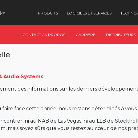
nks
PRODUITS
LOGICIELS ET SERVICES
TECHNO
CONTACT / A PROPOS
CARRIÈRE
DISTRIBUTEURS
lle
A Audio Systems
.
ment des informations sur les derniers développements 
 faire face cette année, nous restons déterminés à vous 
 rencontrer, ni au NAB de Las Vegas, ni au LLB de Stockh
m, mais soyez sûrs que vous restez au cœur de nos pré