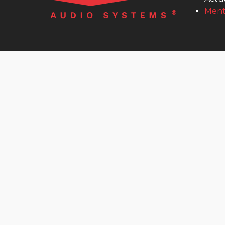
MultiScoop
Ment
µScoop
ScoopFone 5G-R ScoopFone 4G-R
ScoopFone IP-R
ScoopFoneHD-R
Software
MyScoopTeam
Scoop Manager
eScoopFone
Myscoopyflex_
Services
Remote Access
Serveur SIP AETA