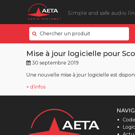
Simple and safe audio li
Chercher un produit
Côté terrain
Mise à jour logicielle pour Sc
ScoopyFlex
30 septembre 2019
ScoopTeam
ScoopFone 5G ScoopFone 4G
Une nouvelle mise à jour logicielle est dispon
ScoopFone IP
+ d’infos
ScoopFone HD
eScoopFone
NAVIG
Côté studio
Code
Scoop 6
Logic
Actua