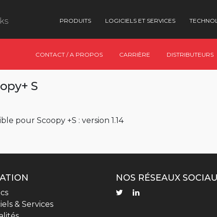
nks
PRODUITS
LOGICIELS ET SERVICES
TECHNO
CONTACT / A PROPOS
CARRIÈRE
DISTRIBUTEURS
oopy+ S
ible pour Scoopy +S : version 1.14
ATION
NOS RÉSEAUX SOCIA
cs
iels & Services
lités