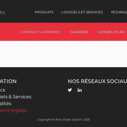
nks
PRODUITS
LOGICIELS ET SERVICES
TECHNO
CONTACT / A PROPOS
CARRIÈRE
DISTRIBUTEURS
ATION
NOS RÉSEAUX SOCIA
cs
iels & Services
lités
ions légales
Copyright © Aeta Audio System 2026