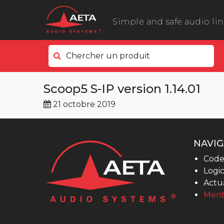
Simple and safe audio li
Chercher un produit
Côté terrain
Scoop5 S-IP version 1.14.01
ScoopyFlex
21 octobre 2019
ScoopTeam
ScoopFone 5G ScoopFone 4G
ScoopFone IP
NAVIG
ScoopFone HD
Code
Logic
eScoopFone
Actua
Côté studio
Ment
Scoop 6