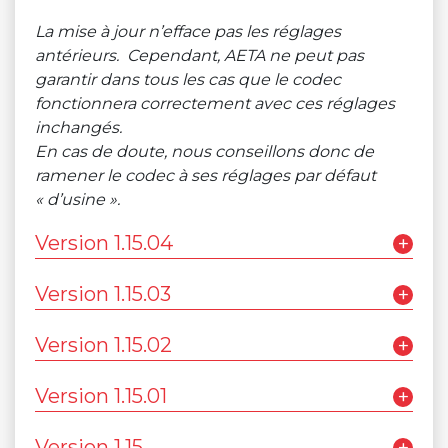
La mise à jour n’efface pas les réglages
antérieurs. Cependant, AETA ne peut pas
garantir dans tous les cas que le codec
fonctionnera correctement avec ces réglages
inchangés.
En cas de doute, nous conseillons donc de
ramener le codec à ses réglages par défaut
« d’usine ».
Version 1.15.04
+
Edition : 21/07/2023
Télécharger le fichier
Version 1.15.03
+
Améliorations :
Edition : 15/02/2023
Télécharger le fichier
Version 1.15.02
+
Interopérabilité AoIP avec des codecs tiers
Corrections d’anomalies :
Edition : 10/11/2022
utilisant un type de payload “MPA”.
Télécharger le fichier
Version 1.15.01
+
Suite à une mise à jour logicielle de notre
Améliorations :
Corrections d’anomalies :
Edition : 11/06/2022
serveur STUN, le processus de détection
Télécharger le fichier
Version 1.15